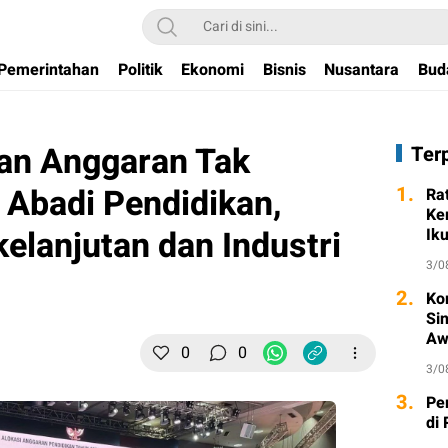
Pemerintahan
Politik
Ekonomi
Bisnis
Nusantara
Bud
an Anggaran Tak
Ter
 Abadi Pendidikan,
1.
Ra
Ke
elanjutan dan Industri
Ik
3/0
2.
Ko
Si
Aw
0
0
3/0
3.
Pe
di