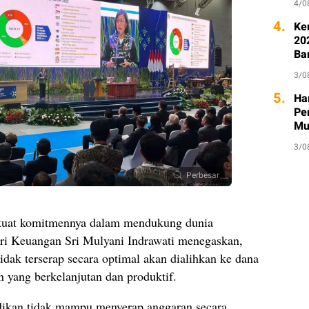
4/0
4.
Ke
20
Ba
3/0
5.
Ha
Pe
Mu
3/0
Perbesar
rkuat komitmennya dalam mendukung dunia
eri Keuangan Sri Mulyani Indrawati menegaskan,
idak terserap secara optimal akan dialihkan ke dana
 yang berkelanjutan dan produktif.
dikan tidak mampu menyerap anggaran secara