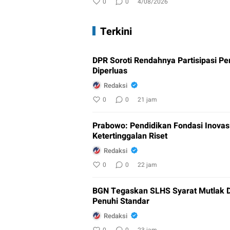
0
0
4/08/2026
Terkini
DPR Soroti Rendahnya Partisipasi Pem
Diperluas
Redaksi
0
0
21 jam
Prabowo: Pendidikan Fondasi Inovasi
Ketertinggalan Riset
Redaksi
0
0
22 jam
BGN Tegaskan SLHS Syarat Mutlak 
Penuhi Standar
Redaksi