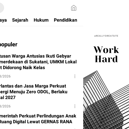
aya
Sejarah
Hukum
Pendidikan
populer
tusan Warga Antusias Ikuti Gebyar
merdekaan di Sukatani, UMKM Lokal
ut Didorong Naik Kelas
8/2026
rlantas dan Jasa Marga Perkuat
nergi Menuju Zero ODOL, Berlaku
al 2027
8/2026
merintah Perkuat Perlindungan Anak
 Ruang Digital Lewat GERNAS RANA