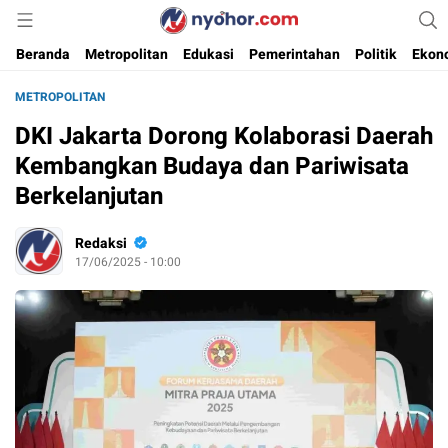
Media Informasi Ternyohor
Nyohor.com
Beranda
Metropolitan
Edukasi
Pemerintahan
Politik
Ekon
METROPOLITAN
DKI Jakarta Dorong Kolaborasi Daerah
Kembangkan Budaya dan Pariwisata
Berkelanjutan
Redaksi
17/06/2025 - 10:00