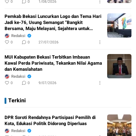
0
0
1/08/2026
Pemkab Bekasi Luncurkan Logo dan Tema Hari
Jadi ke-76, Usung Semangat “Bangkit
Bersama, Maju Melayani, Sejahtera untuk
Semua”
Redaksi
0
0
27/07/2026
MUI Kabupaten Bekasi Terbitkan Imbauan
Kawal Perda Pariwisata, Tekankan Nilai Agama
dan Kemaslahatan
Redaksi
0
0
9/07/2026
Terkini
DPR Soroti Rendahnya Partisipasi Pemilih di
Kota, Edukasi Politik Didorong Diperluas
Redaksi