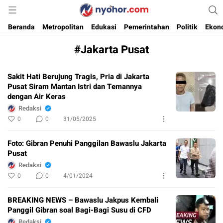
Media Informasi Ternyohor
Nyohor.com
Beranda
Metropolitan
Edukasi
Pemerintahan
Politik
Ekon
#Jakarta Pusat
Sakit Hati Berujung Tragis, Pria di Jakarta
Pusat Siram Mantan Istri dan Temannya
dengan Air Keras
Redaksi
0
0
31/05/2025
Foto: Gibran Penuhi Panggilan Bawaslu Jakarta
Pusat
Redaksi
0
0
4/01/2024
BREAKING NEWS – Bawaslu Jakpus Kembali
Panggil Gibran soal Bagi-Bagi Susu di CFD
Redaksi