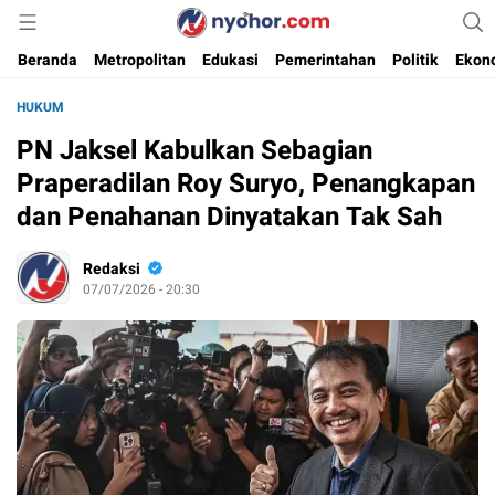
Media Informasi Ternyohor
Nyohor.com
Beranda
Metropolitan
Edukasi
Pemerintahan
Politik
Ekon
HUKUM
PN Jaksel Kabulkan Sebagian
Praperadilan Roy Suryo, Penangkapan
dan Penahanan Dinyatakan Tak Sah
Redaksi
07/07/2026 - 20:30