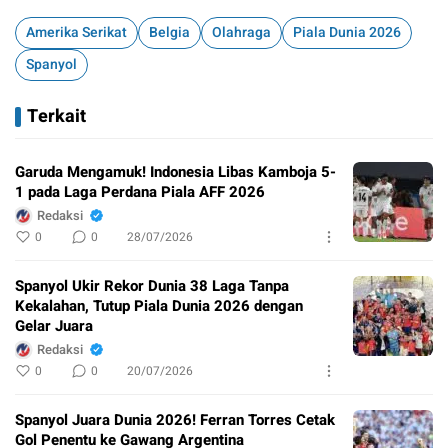
Amerika Serikat
Belgia
Olahraga
Piala Dunia 2026
Spanyol
Terkait
Garuda Mengamuk! Indonesia Libas Kamboja 5-
1 pada Laga Perdana Piala AFF 2026
Redaksi
0
0
28/07/2026
Spanyol Ukir Rekor Dunia 38 Laga Tanpa
Kekalahan, Tutup Piala Dunia 2026 dengan
Gelar Juara
Redaksi
0
0
20/07/2026
Spanyol Juara Dunia 2026! Ferran Torres Cetak
Gol Penentu ke Gawang Argentina