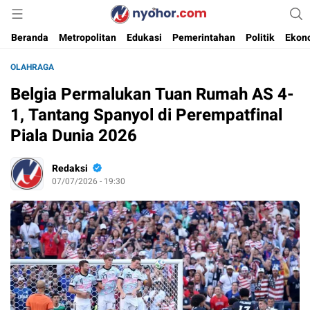
Media Informasi Ternyohor
Nyohor.com
Beranda
Metropolitan
Edukasi
Pemerintahan
Politik
Ekon
OLAHRAGA
Belgia Permalukan Tuan Rumah AS 4-
1, Tantang Spanyol di Perempatfinal
Piala Dunia 2026
Redaksi
07/07/2026 - 19:30