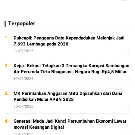
Terpopuler
1.
Dukcapil: Pengguna Data Kependudukan Melonjak Jadi
7.693 Lembaga pada 2026
31/07/2026
2.
Kejari Bekasi Tetapkan 3 Tersangka Korupsi Sambungan
Air Perumda Tirta Bhagasasi, Negara Rugi Rp4,5 Miliar
31/07/2026
3.
MK Perintahkan Anggaran MBG Dipisahkan dari Dana
Pendidikan Mulai APBN 2028
30/07/2026
4.
Generasi Muda Jadi Kunci Pertumbuhan Ekonomi Lewat
Inovasi Keuangan Digital
31/07/2026