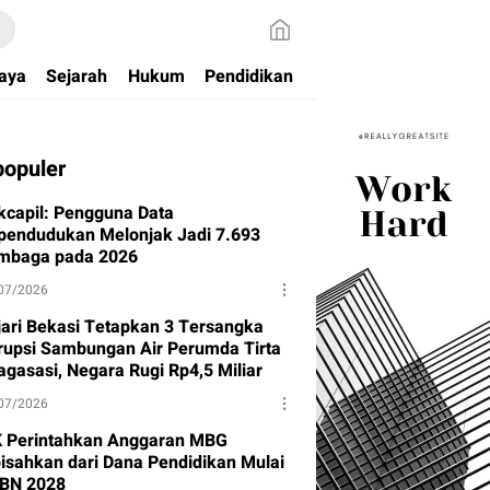
aya
Sejarah
Hukum
Pendidikan
populer
kcapil: Pengguna Data
pendudukan Melonjak Jadi 7.693
mbaga pada 2026
07/2026
jari Bekasi Tetapkan 3 Tersangka
rupsi Sambungan Air Perumda Tirta
agasasi, Negara Rugi Rp4,5 Miliar
07/2026
 Perintahkan Anggaran MBG
pisahkan dari Dana Pendidikan Mulai
BN 2028