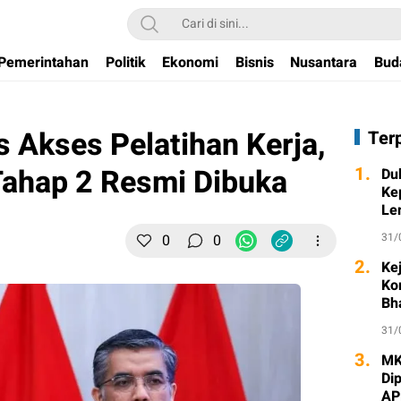
Pemerintahan
Politik
Ekonomi
Bisnis
Nusantara
Bud
 Akses Pelatihan Kerja,
Ter
Tahap 2 Resmi Dibuka
1.
Du
Ke
Le
31/
0
0
2.
Ke
Ko
Bh
31/
3.
MK
Di
AP