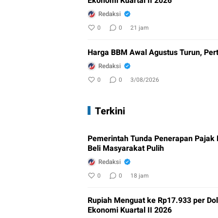
Ekonomi Kuartal II 2026
Redaksi
0
0
21 jam
Harga BBM Awal Agustus Turun, Per
Redaksi
0
0
3/08/2026
Terkini
Pemerintah Tunda Penerapan Pajak
Beli Masyarakat Pulih
Redaksi
0
0
18 jam
Rupiah Menguat ke Rp17.933 per Do
Ekonomi Kuartal II 2026