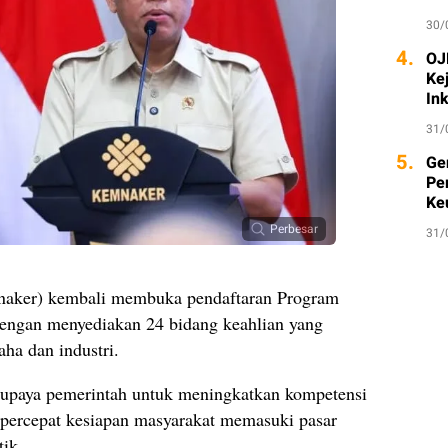
30/
4.
OJK
Ke
Ink
31/
5.
Ge
Pe
Ke
Perbesar
31/
naker) kembali membuka pendaftaran Program
dengan menyediakan 24 bidang keahlian yang
ha dan industri.
u upaya pemerintah untuk meningkatkan kompetensi
percepat kesiapan masyarakat memasuki pasar
tik.